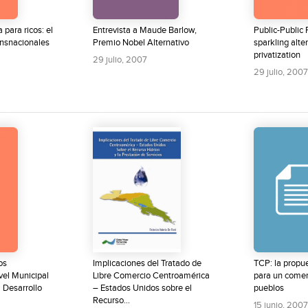
para ricos: el
Entrevista a Maude Barlow,
Public-Public 
ansnacionales
Premio Nobel Alternativo
sparkling alte
privatization
29 julio, 2007
29 julio, 2007
os
Implicaciones del Tratado de
TCP: la propue
vel Municipal
Libre Comercio Centroamérica
para un comerc
l Desarrollo
– Estados Unidos sobre el
pueblos
Recurso...
15 junio, 2007