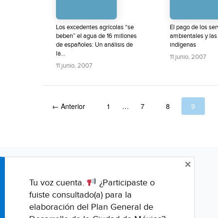
Los excedentes agrícolas “se
El pago de los ser
beben” el agua de 16 millones
ambientales y la
de españoles: Un análisis de
indígenas
la...
11 junio, 2007
11 junio, 2007
← Anterior
1
…
7
8
9
×
Tu voz cuenta.
¿Participaste o
fuiste consultado(a) para la
elaboración del Plan General de