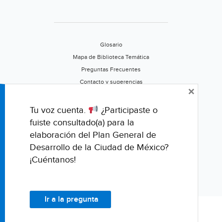
Glosario
Mapa de Biblioteca Temática
Preguntas Frecuentes
Contacto y sugerencias
×
Aviso de privacidad
Califica este portal
Tu voz cuenta.
¿Participaste o
fuiste consultado(a) para la
elaboración del Plan General de
Desarrollo de la Ciudad de México?
¡Cuéntanos!
Ir a la pregunta
© Fondo para la Comunicación y la Educación Ambiental, A.C.