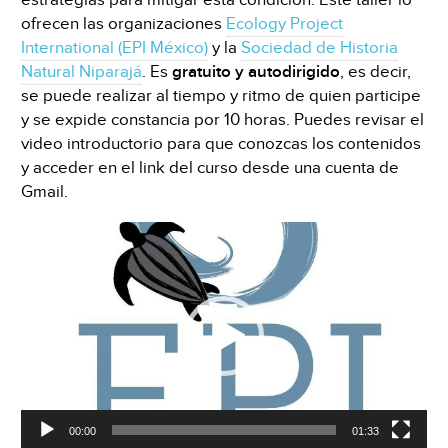
estrategias para mitigar esta condición. Este taller lo
ofrecen las organizaciones
Ecology Project
International (EPI México)
y la
Sociedad de Historia
Natural Niparajá
. Es
gratuito y autodirigido
, es decir,
se puede realizar al tiempo y ritmo de quien participe
y se expide constancia por 10 horas. Puedes revisar el
video introductorio para que conozcas los contenidos
y acceder en el link del curso desde una cuenta de
Gmail.
Reproductor
de
vídeo
00:00
01:33