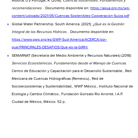
Alborta, D y Portugal, R. (2018):
Cuencas sostenibles: Fundamentos y
recomendaciones
. . Documento disponible en:
https://agua.org.mx/wp-
content/uploads/2021/05/Cuencas-Sostenibles-Cooperacion-Suiza.pdf
Global Water Partnership. South America. (2021):
¿Qué es la Gestión
Integral de los Recursos Hídricos
. . Documento disponible en:
https://www.gwp.org/es/GWP-Sud-America/ACERCA/por-
que/PRINCIPALES-DESAFIOS/Que-es-la-GIRH/
SEMARNAT (Secretaría del Medio Ambiente y Recursos Naturales) (2018):
Servicios Ecosistémicos. Fundamentos desde el Manejo de Cuencas
.
Centro de Educación y Capacitación para el Desarrollo Sustentable., Red
Mexicana de Cuencas Hidrográficas (Remexcu)., Red de
Socioecosistemas y Sustentabilidad., WWF México., Instituto Nacional de
Ecología y Cambio Climático., Fundación Gonzalo Rio Arronte, I.A.P.
Ciudad de México, México. 52 p..