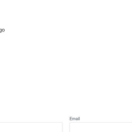
go
Email