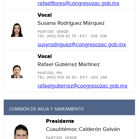
rafaelflores@congresozac.gob.mx
Vocal
Susana Rodríguez Márquez
PARTIDO: VERDE
TEL: (492) 925 62 75 - EXT.: 236, 306
susyrodriguez@congresozac.gob.mx
Vocal
Rafael Gutiérrez Martínez
PARTIDO: PRI
TEL: (492) 925 62 50 - EXT.: 200, 268
rafaelgutierrez@congresozac.gob.mx
COMISIÓN DE AGUA Y SANEAMIENTO
Presidente
Cuauhtémoc Calderón Galván
PARTIDO: VERDE