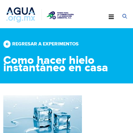
REGRESAR A EXPERIMENTOS
Como hacer hielo
instantáneo en casa