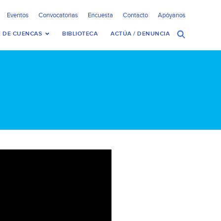
Eventos
Convocatorias
Encuesta
Contacto
Apóyanos
 DE CUENCAS
BIBLIOTECA
ACTÚA / DENUNCIA