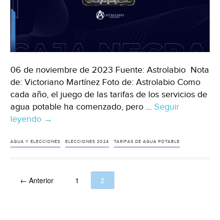
Universa
06 de noviembre de 2023 Fuente: Astrolabio Nota
de: Victoriano Martínez Foto de: Astrolabio Como
cada año, el juego de las tarifas de los servicios de
agua potable ha comenzado, pero …
Seguir
leyendo
San
→
Luis
Potosí-
AGUA Y ELECCIONES
ELECCIONES 2024
TARIFAS DE AGUA POTABLE
Los
efectos
← Anterior
del
1
2
juego
anual
de