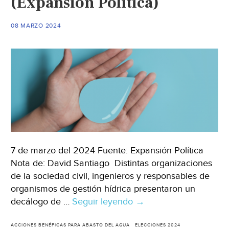
(Expansión Política)
(El
Economista)
08 MARZO 2024
7 de marzo del 2024 Fuente: Expansión Política
Nota de: David Santiago Distintas organizaciones
de la sociedad civil, ingenieros y responsables de
organismos de gestión hídrica presentaron un
decálogo de …
Seguir leyendo
México
→
–
Organizaciones
ACCIONES BENÉFICAS PARA ABASTO DEL AGUA
ELECCIONES 2024