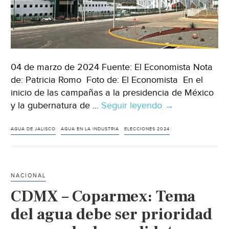
04 de marzo de 2024 Fuente: El Economista Nota
de: Patricia Romo Foto de: El Economista En el
inicio de las campañas a la presidencia de México
y la gubernatura de …
Seguir leyendo
Jalisco-
→
Agua,
energía
AGUA DE JALISCO
AGUA EN LA INDUSTRIA
ELECCIONES 2024
y
seguridad,
demandas
NACIONAL
de
CDMX – Coparmex: Tema
industria
jalisciense
del agua debe ser prioridad
(El