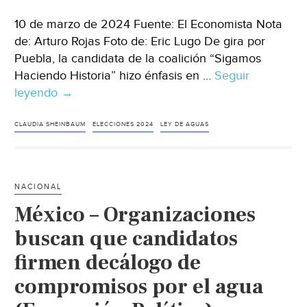
10 de marzo de 2024 Fuente: El Economista Nota
de: Arturo Rojas Foto de: Eric Lugo De gira por
Puebla, la candidata de la coalición “Sigamos
Haciendo Historia” hizo énfasis en …
Seguir
leyendo
México-
→
Elecciones
2024:
CLAUDIA SHEINBAUM
ELECCIONES 2024
LEY DE AGUAS
Claudia
Sheinbaum
propone
NACIONAL
revisión
México – Organizaciones
a
la
buscan que candidatos
Ley
firmen decálogo de
General
compromisos por el agua
de
Aguas