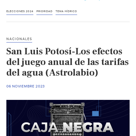
–
Coparme
ELECCIONES 2024
PRIORIDAD
TEMA HÍDRICO
Tema
del
agua
NACIONALES
debe
San Luis Potosí-Los efectos
ser
priorida
del juego anual de las tarifas
en
del agua (Astrolabio)
agenda
de
06 NOVIEMBRE 2023
candida
rumbo
a
las
eleccion
2024
(El