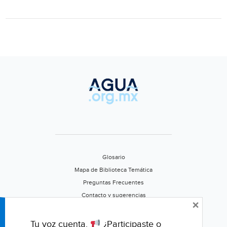
las
tarifas
del
agua
(Astrolabio)
Glosario
Mapa de Biblioteca Temática
Preguntas Frecuentes
Contacto y sugerencias
×
Aviso de privacidad
Califica este portal
Tu voz cuenta.
¿Participaste o