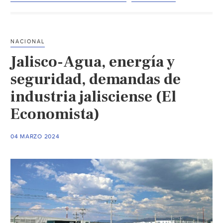
buscan
que
candidatos
NACIONAL
firmen
Jalisco-Agua, energía y
decálogo
de
seguridad, demandas de
compromisos
industria jalisciense (El
por
Economista)
el
agua
(Expansión
04 MARZO 2024
Política)