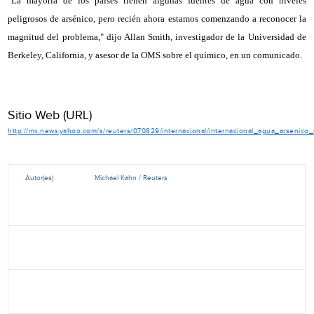
"La mayoría de los países tienen algunas fuentes de agua con niveles
peligrosos de arsénico, pero recién ahora estamos comenzando a reconocer la
magnitud del problema," dijo Allan Smith, investigador de la Universidad de
Berkeley, California, y asesor de la OMS sobre el químico, en un comunicado.
Sitio Web (URL)
http://mx.news.yahoo.com/s/reuters/070829/internacional/internacional_agua_arsenico_
Autor(es)
Michael Kahn / Reuters