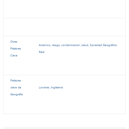
Otras
Arsénico, riesgo, contaminación, salud, Sociedad Geográfica
Palabras
Real
Clave
Palabras
clave de
Londres, Inglaterra
Geografía