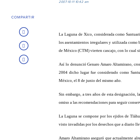
2007-10-11 10:42 am
COMPARTIR
La Laguna de Xico, considerada como Santuario
los asentamientos irregulares y utilizada como
de México (CTM) vierten cascajo, con lo cual s
Así lo denunció Genaro Amaro Altamirano, cro
2004 dicho lugar fue considerado como Santua
México, el 8 de junio del mismo año.
Sin embargo, a tres años de esta designación, 
omiso a las recomendaciones para seguir conser
La Laguna se compone por los ejidos de Tláhua
visto invadidas por los desechos que a diario ll
Amaro Altamirano aseguró que actualmente alre