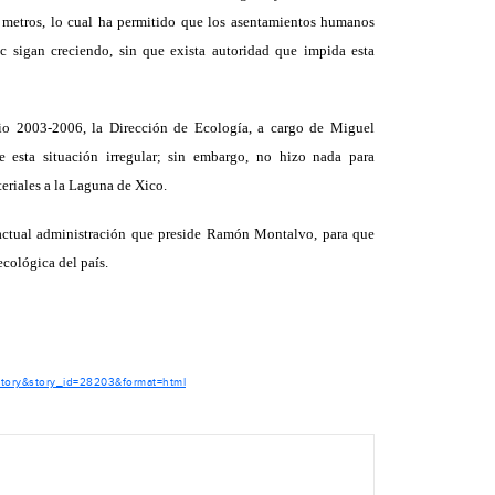
s metros, lo cual ha permitido que los asentamientos humanos
c sigan creciendo, sin que exista autoridad que impida esta
nio 2003-2006, la Dirección de Ecología, a cargo de Miguel
 esta situación irregular; sin embargo, no hizo nada para
eriales a la Laguna de Xico.
 actual administración que preside Ramón Montalvo, para que
ecológica del país.
story&story_id=28203&format=html