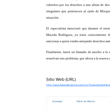
cubiertos por los desechos a una altura de do
irregulares que pertenecen al ejido de Mixqui
situación.
El especialista mencionó que durante el trie
Maceda Rodríguez, ya tenía conocimiento de
sancionar a quien estaba arrojando desechos mat
Finalmente, lanzó un llamado de auxilio a la
resuelvan este problema, que afecta a la reserva 
Sitio Web (URL)
http://www.diariodemexico.com.mx/?module=display
Autor(es)
Diario de México