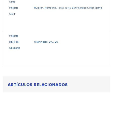
Otras
Palabras
Huracán, Humberto, Texas, lluvia, Saffir-Simpson, High Island
Clave
Palabras
clave de
Washington, D.C., EU
Geografía
ARTÍCULOS RELACIONADOS