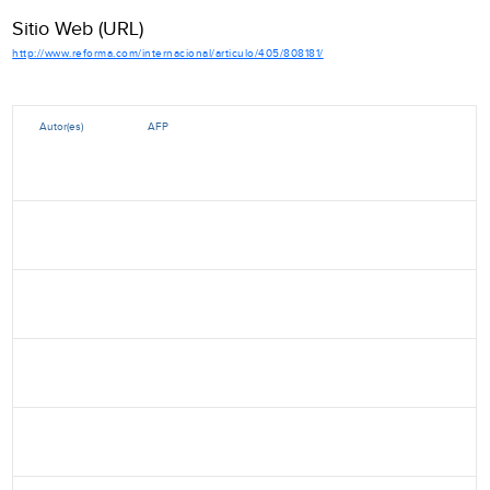
Sitio Web (URL)
http://www.reforma.com/internacional/articulo/405/808181/
Autor(es)
AFP