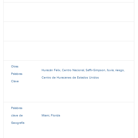
Otras
Huracán Félix, Centro Nacional, Saffir-Simpson, lluvia, riesgo,
Palabras
Centro de Huracanes de Estados Unidos
Clave
Palabras
clave de
Miami, Florida
Geografía