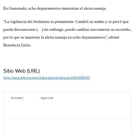
En Guatemala, ocho departamentos mantenían el alerta naranja.
"La vigilancia del fenómeno es permanente. Cambió su rumbo y se prevé que
pueda desvanecerse (…) sin embargo, puede cambiar nuevamente su recorrido,
por lo que se mantiene la alerta naranja en ocho departamentos", afirmó
Benedicto Girón.
Sitio Web (URL)
http://www.reforma.com/internacional/articulo/403/805412/
Autor(es)
Agencias