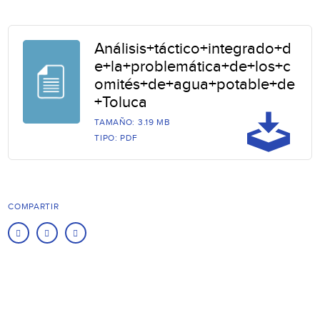
Análisis+táctico+integrado+d
e+la+problemática+de+los+c
omités+de+agua+potable+de
+Toluca
TAMAÑO: 3.19 MB
TIPO: PDF
COMPARTIR