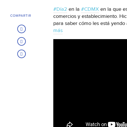
#Día2
en la
#CDMX
en la que es
comercios y establecimiento. Hi
COMPARTIR
para saber cómo les está yendo a
más