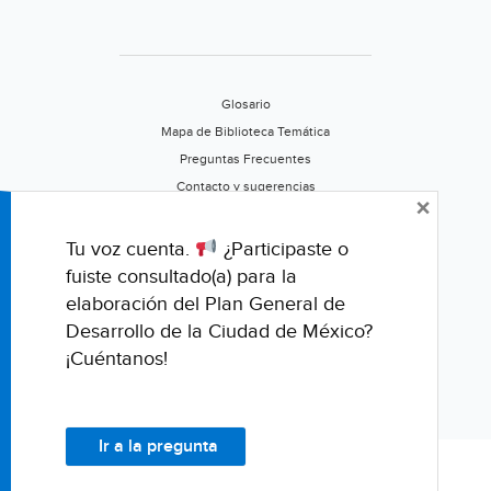
Glosario
Mapa de Biblioteca Temática
Preguntas Frecuentes
Contacto y sugerencias
×
Aviso de privacidad
Califica este portal
Tu voz cuenta.
¿Participaste o
fuiste consultado(a) para la
elaboración del Plan General de
Desarrollo de la Ciudad de México?
¡Cuéntanos!
Ir a la pregunta
© Fondo para la Comunicación y la Educación Ambiental, A.C.