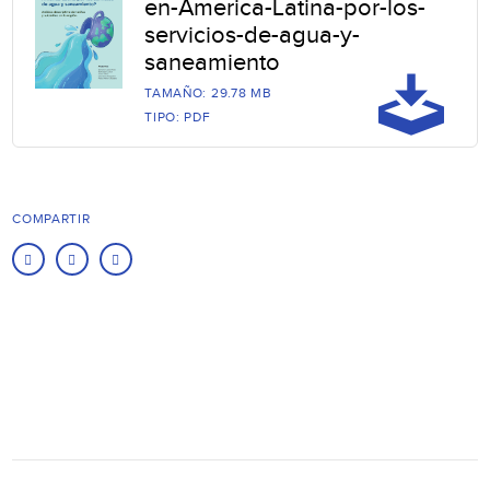
en-America-Latina-por-los-
servicios-de-agua-y-
saneamiento
TAMAÑO: 29.78 MB
TIPO: PDF
COMPARTIR