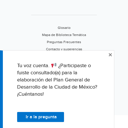
Glosario
Mapa de Biblioteca Temática
Preguntas Frecuentes
Contacto y sugerencias
×
Aviso de privacidad
Califica este portal
Tu voz cuenta.
¿Participaste o
fuiste consultado(a) para la
elaboración del Plan General de
Desarrollo de la Ciudad de México?
¡Cuéntanos!
Ir a la pregunta
© Fondo para la Comunicación y la Educación Ambiental, A.C.