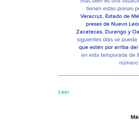
más bien es una situaci
tienen estas presas p
Veracruz, Estado de Méx
presas de Nuevo León
Zacatecas, Durango y O
siguientes días se pueda
que estén por arriba del
en esta temporada de l
número 
Leer.
Más