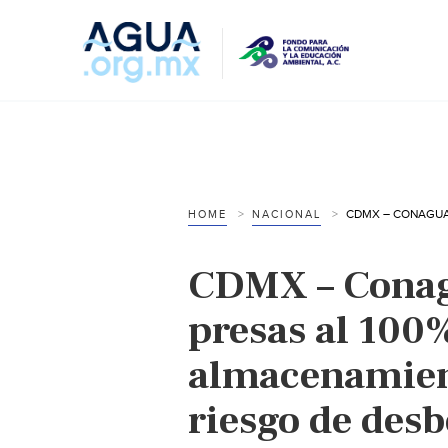
HOME
NACIONAL
CDMX – Conag
presas al 100
almacenamien
riesgo de des