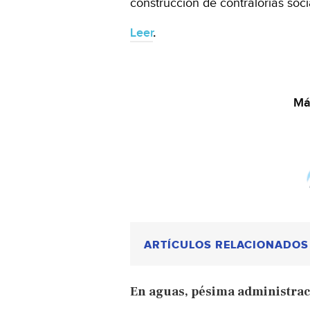
construcción de contralorías soci
Leer
.
Más
ARTÍCULOS RELACIONADOS
En aguas, pésima administra