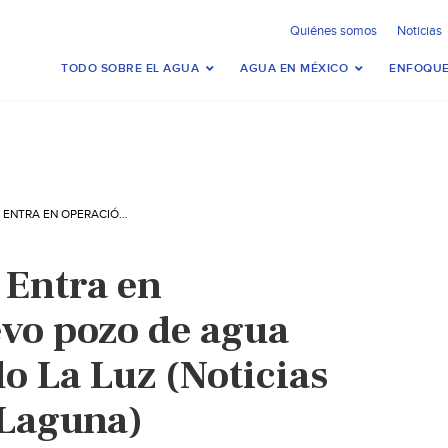
Quiénes somos
Noticias
TODO SOBRE EL AGUA
AGUA EN MÉXICO
ENFOQUE
CIUDAD LERDO: ENTRA EN OPERACIÓN NUEVO POZO DE AGUA POTABLE EN EJIDO LA LUZ (NOTICIAS DE EL SOL DE LA LAGUNA)
 Entra en
vo pozo de agua
do La Luz (Noticias
a Laguna)