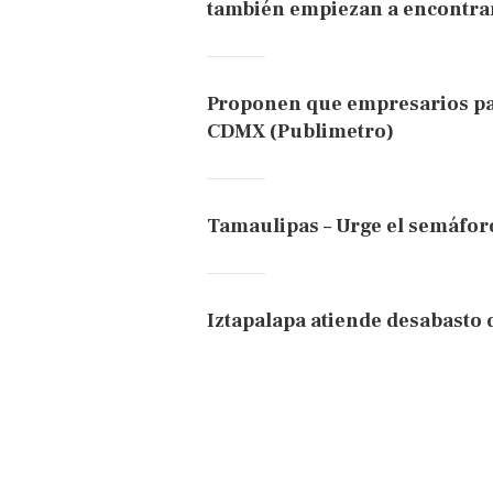
también empiezan a encontrar
Proponen que empresarios par
CDMX (Publimetro)
Tamaulipas – Urge el semáforo
Iztapalapa atiende desabasto 