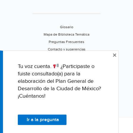
Glosario
Mapa de Biblioteca Temática
Preguntas Frecuentes
Contacto y sugerencias
×
Aviso de privacidad
Califica este portal
Tu voz cuenta.
¿Participaste o
fuiste consultado(a) para la
elaboración del Plan General de
Desarrollo de la Ciudad de México?
¡Cuéntanos!
Ir a la pregunta
© Fondo para la Comunicación y la Educación Ambiental, A.C.