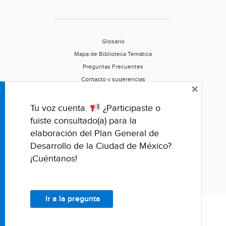
Glosario
Mapa de Biblioteca Temática
Preguntas Frecuentes
Contacto y sugerencias
×
Aviso de privacidad
Califica este portal
Tu voz cuenta.
¿Participaste o
fuiste consultado(a) para la
elaboración del Plan General de
Desarrollo de la Ciudad de México?
¡Cuéntanos!
Ir a la pregunta
© Fondo para la Comunicación y la Educación Ambiental, A.C.