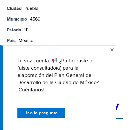
Ciudad
Puebla
Municipio
4569
Estado
111
País
México
×
Código Postal
72000
Tu voz cuenta.
¿Participaste o
Sitio Web
www.azcarm.com.mx
fuiste consultado(a) para la
Pertenece a Red
No
elaboración del Plan General de
Desarrollo de la Ciudad de México?
¡Cuéntanos!
Asociación Ecológica de
Usuaríos del Río Hardy y
Colorado A.C.
Ir a la pregunta
Tipo de institución
Instituciones Ejecutoras de