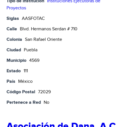
Tipo de institución
Instituciones Ejecutoras de
Proyectos
Siglas
AASFOTAC
Calle
Blvd. Hermanos Serdan # 710
Colonia
San Rafael Oriente
Ciudad
Puebla
Municipio
4569
Estado
111
País
México
Código Postal
72029
Pertenece a Red
No
Asociación de Dana, A.C.