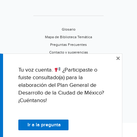
Glosario
Mapa de Biblioteca Temática
Preguntas Frecuentes
Contacto y sugerencias
×
Aviso de privacidad
Califica este portal
Tu voz cuenta.
¿Participaste o
fuiste consultado(a) para la
elaboración del Plan General de
Desarrollo de la Ciudad de México?
¡Cuéntanos!
Ir a la pregunta
© Fondo para la Comunicación y la Educación Ambiental, A.C.