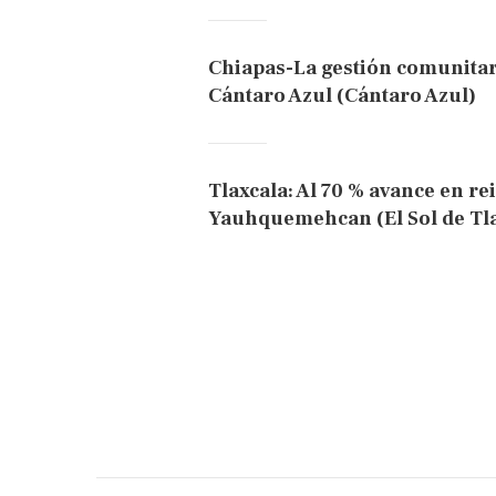
Chiapas-La gestión comunitaria
Cántaro Azul (Cántaro Azul)
Tlaxcala: Al 70 % avance en re
Yauhquemehcan (El Sol de Tla