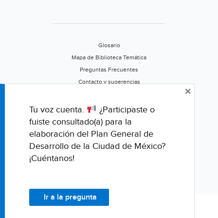
Glosario
Mapa de Biblioteca Temática
Preguntas Frecuentes
Contacto y sugerencias
×
Aviso de privacidad
Califica este portal
Tu voz cuenta.
¿Participaste o
fuiste consultado(a) para la
elaboración del Plan General de
Desarrollo de la Ciudad de México?
¡Cuéntanos!
Ir a la pregunta
© Fondo para la Comunicación y la Educación Ambiental, A.C.