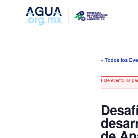
« Todos los Ev
Este evento ha pa
Desafí
desar
de Aná