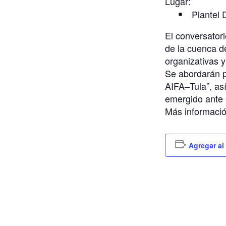
Lugar:
Plantel 
El conversator
de la cuenca de
organizativas y 
Se abordarán p
AIFA–Tula”, así
emergido ante 
Más informaci
Agregar al