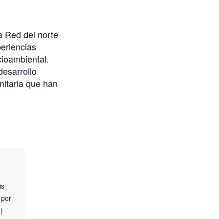
a Red del norte
periencias
ocioambiental.
desarrollo
nitaria que han
is
 por
)