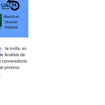
e
te invita, e
n
de Análisis de
l conversatorio
 el próximo
.