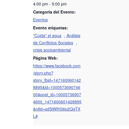
4:00 pm - 5:00 pm
Categoría del Evento:
Eventos
Evento etiquetas:
"Cuida" el agua
,
Análisis
de Conflictos Sociales
,
crisis socioambiental
Página Web:
https://www.facebook.com
/story.php?
story_fbid=147160060142
8895&id=1000573690746
00&post_id=10005736907
4600_1471600601428895
&rdid=sdSiWIH36p2QgTX
L#