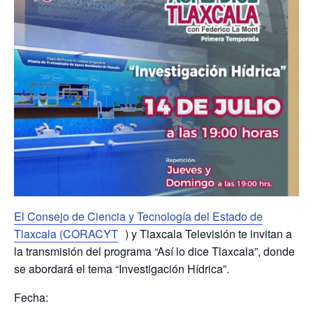
El Consejo de Ciencia y Tecnología del Estado de
Tlaxcala (CORACYT
)
y
Tlaxcala Televisión
te invitan a
la transmisión del programa
“Así lo dice Tlaxcala”
, donde
se abordará el tema
“Investigación Hídrica”
.
Fecha: