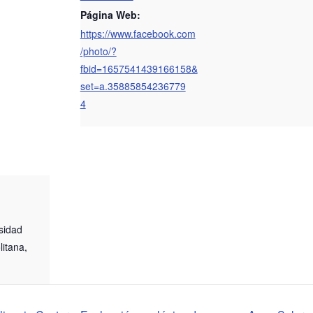
Página Web:
https://www.facebook.com
/photo/?
fbid=1657541439166158&
set=a.35885854236779
4
sidad
itana,