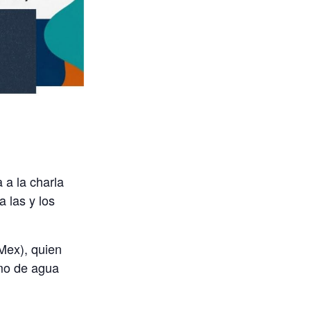
a a la charla
 a las y los
Mex)
, quien
umo de agua