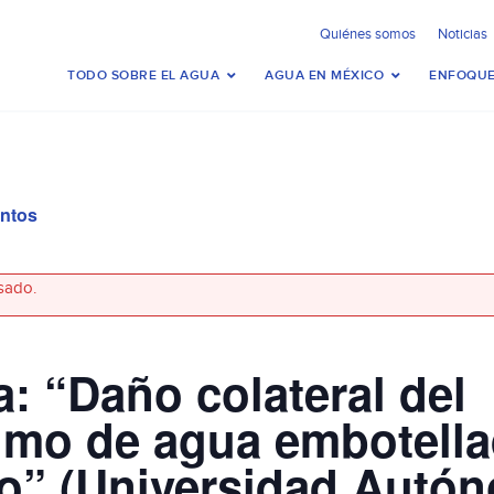
Quiénes somos
Noticias
TODO SOBRE EL AGUA
AGUA EN MÉXICO
ENFOQUE
entos
sado.
a: “Daño colateral del
mo de agua embotella
o” (Universidad Autó