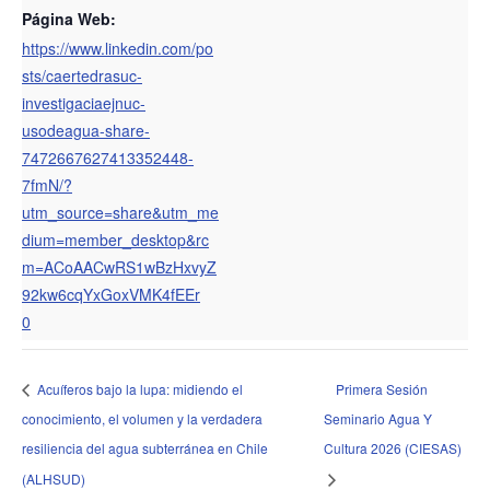
Página Web:
https://www.linkedin.com/po
sts/caertedrasuc-
investigaciaejnuc-
usodeagua-share-
7472667627413352448-
7fmN/?
utm_source=share&utm_me
dium=member_desktop&rc
m=ACoAACwRS1wBzHxvyZ
92kw6cqYxGoxVMK4fEEr
0
Acuíferos bajo la lupa: midiendo el
Primera Sesión
conocimiento, el volumen y la verdadera
Seminario Agua Y
resiliencia del agua subterránea en Chile
Cultura 2026 (CIESAS)
(ALHSUD)