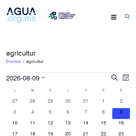
agricultur
Eventos
agricultur
Eventos
Búsqu
2026-08-09
Nav
Buscar
Mes
y
de
Seleccionar
Calendario
navega
L
LUNES
M
MARTES
X
MIÉRCOLES
J
JUEVES
V
VIERNES
S
SÁBADO
D
DOMIN
vist
fecha.
de
de
de
0
0
0
0
0
0
0
27
28
29
30
31
1
2
Eventos
vistas
Eve
eventos
eventos
eventos
eventos
eventos
eventos
evento
0
0
0
0
0
0
0
3
4
5
6
7
8
9
de
eventos
eventos
eventos
eventos
eventos
eventos
evento
Evento
0
0
0
0
0
0
0
10
11
12
13
14
15
16
eventos
eventos
eventos
eventos
eventos
eventos
eventos
0
0
0
0
0
0
0
17
18
19
20
21
22
23