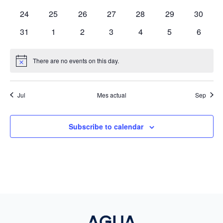
eventos
eventos
eventos
eventos
eventos
eventos
eventos
0
0
0
0
0
0
0
24
25
26
27
28
29
30
eventos
eventos
eventos
eventos
eventos
eventos
eventos
0
0
0
0
0
0
0
31
1
2
3
4
5
6
eventos
eventos
eventos
eventos
eventos
eventos
evento
There are no events on this day.
Notice
Jul
Mes actual
Sep
Subscribe to calendar