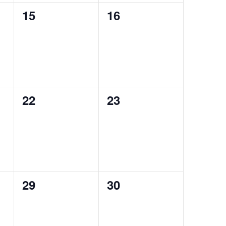
0
0
15
16
eventos,
eventos,
0
0
22
23
eventos,
eventos,
0
0
29
30
eventos,
eventos,