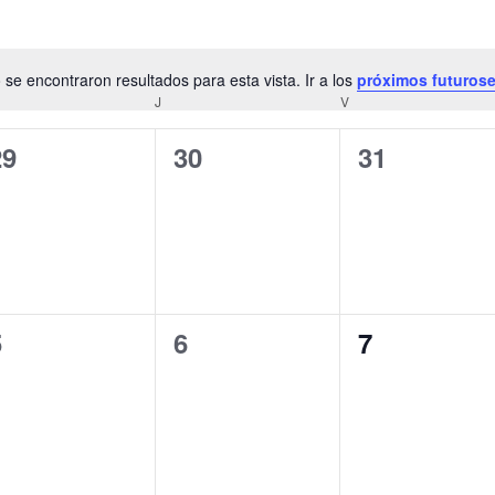
 se encontraron resultados para esta vista. Ir a los
próximos futuros
Notice
ÉRCOLES
J
JUEVES
V
VIERNES
0
0
0
29
30
31
ventos,
eventos,
eventos,
0
0
0
5
6
7
ventos,
eventos,
eventos,