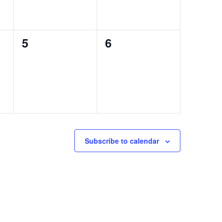
0
0
5
6
eventos,
eventos,
Subscribe to calendar