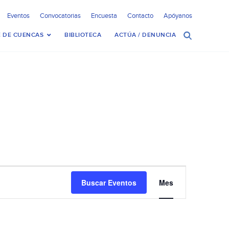
Eventos
Convocatorias
Encuesta
Contacto
Apóyanos
 DE CUENCAS
BIBLIOTECA
ACTÚA / DENUNCIA
Navegación
Buscar Eventos
Mes
de
vistas
de
Evento