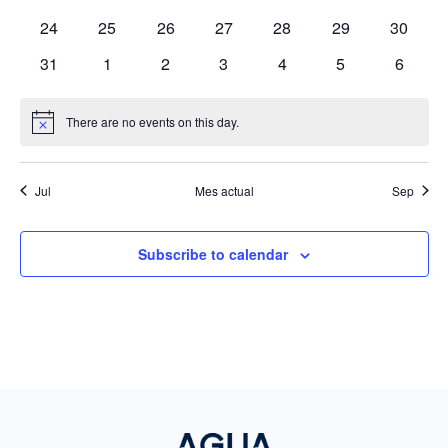
eventos
eventos
eventos
eventos
eventos
eventos
eventos
0
0
0
0
0
0
0
24
25
26
27
28
29
30
eventos
eventos
eventos
eventos
eventos
eventos
eventos
0
0
0
0
0
0
0
31
1
2
3
4
5
6
eventos
eventos
eventos
eventos
eventos
eventos
evento
There are no events on this day.
Notice
Jul
Mes actual
Sep
Subscribe to calendar