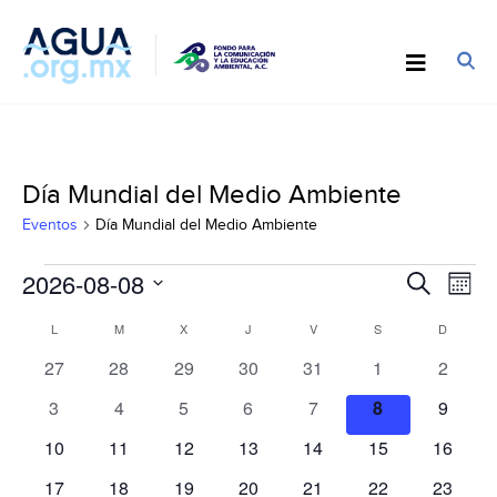
Día Mundial del Medio Ambiente
Eventos
Día Mundial del Medio Ambiente
Eventos
Búsqu
2026-08-08
Nav
Buscar
Mes
y
de
Seleccionar
Calendario
navega
L
LUNES
M
MARTES
X
MIÉRCOLES
J
JUEVES
V
VIERNES
S
SÁBADO
D
DOMIN
vist
fecha.
de
de
de
0
0
0
0
0
0
0
27
28
29
30
31
1
2
Eventos
vistas
Eve
eventos
eventos
eventos
eventos
eventos
eventos
evento
0
0
0
0
0
0
0
3
4
5
6
7
8
9
de
eventos
eventos
eventos
eventos
eventos
eventos
evento
Evento
0
0
0
0
0
0
0
10
11
12
13
14
15
16
eventos
eventos
eventos
eventos
eventos
eventos
eventos
0
0
0
0
0
0
0
17
18
19
20
21
22
23