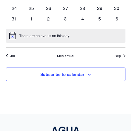
eventos
eventos
eventos
eventos
eventos
eventos
eventos
0
0
0
0
0
0
0
24
25
26
27
28
29
30
eventos
eventos
eventos
eventos
eventos
eventos
eventos
0
0
0
0
0
0
0
31
1
2
3
4
5
6
eventos
eventos
eventos
eventos
eventos
eventos
evento
There are no events on this day.
Notice
Jul
Mes actual
Sep
Subscribe to calendar