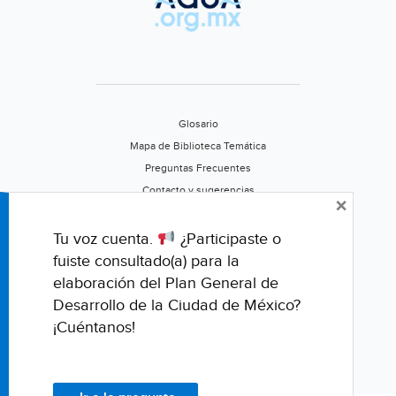
Glosario
Mapa de Biblioteca Temática
Preguntas Frecuentes
Contacto y sugerencias
×
Aviso de privacidad
Califica este portal
Tu voz cuenta.
¿Participaste o
fuiste consultado(a) para la
elaboración del Plan General de
Desarrollo de la Ciudad de México?
¡Cuéntanos!