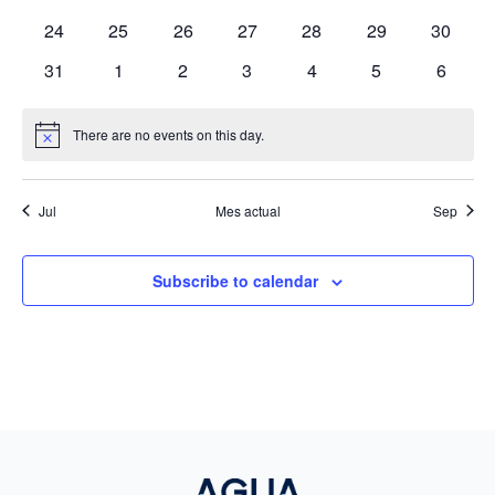
eventos
eventos
eventos
eventos
eventos
eventos
eventos
0
0
0
0
0
0
0
24
25
26
27
28
29
30
eventos
eventos
eventos
eventos
eventos
eventos
eventos
0
0
0
0
0
0
0
31
1
2
3
4
5
6
eventos
eventos
eventos
eventos
eventos
eventos
evento
There are no events on this day.
Notice
Jul
Mes actual
Sep
Subscribe to calendar