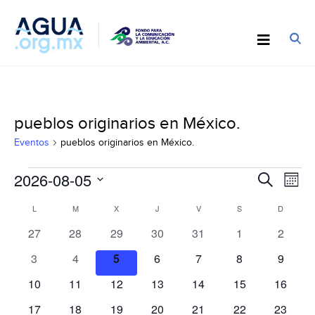
pueblos originarios en México.
Eventos
pueblos originarios en México.
Eventos
Búsqu
2026-08-05
Nav
Buscar
Mes
y
de
Seleccionar
Calendario
navega
L
LUNES
M
MARTES
X
MIÉRCOLES
J
JUEVES
V
VIERNES
S
SÁBADO
D
DOMIN
vist
fecha.
de
de
de
0
0
0
0
0
0
0
27
28
29
30
31
1
2
Eventos
vistas
Eve
eventos
eventos
eventos
eventos
eventos
eventos
evento
0
0
0
0
0
0
0
3
4
5
6
7
8
9
de
eventos
eventos
eventos
eventos
eventos
eventos
evento
Evento
0
0
0
0
0
0
0
10
11
12
13
14
15
16
eventos
eventos
eventos
eventos
eventos
eventos
eventos
0
0
0
0
0
0
0
17
18
19
20
21
22
23