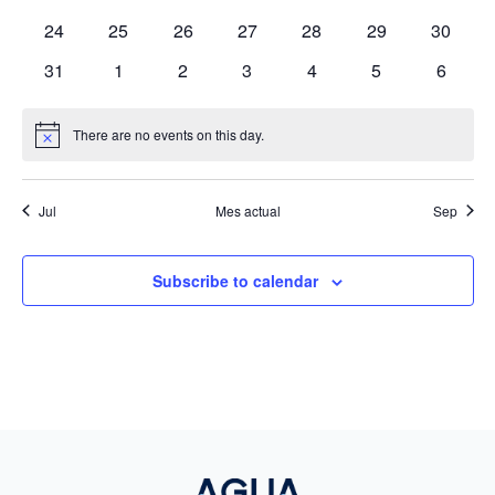
eventos
eventos
eventos
eventos
eventos
eventos
eventos
0
0
0
0
0
0
0
24
25
26
27
28
29
30
eventos
eventos
eventos
eventos
eventos
eventos
eventos
0
0
0
0
0
0
0
31
1
2
3
4
5
6
eventos
eventos
eventos
eventos
eventos
eventos
evento
There are no events on this day.
Notice
Jul
Mes actual
Sep
Subscribe to calendar