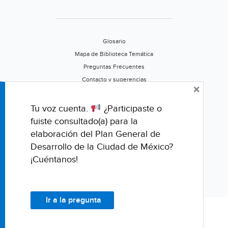
Glosario
Mapa de Biblioteca Temática
Preguntas Frecuentes
Contacto y sugerencias
×
Aviso de privacidad
Califica este portal
Tu voz cuenta.
¿Participaste o
fuiste consultado(a) para la
elaboración del Plan General de
Desarrollo de la Ciudad de México?
¡Cuéntanos!
Ir a la pregunta
© Fondo para la Comunicación y la Educación Ambiental, A.C.