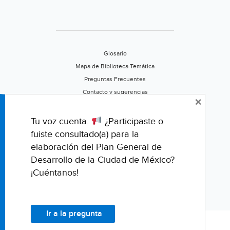
Glosario
Mapa de Biblioteca Temática
Preguntas Frecuentes
Contacto y sugerencias
×
Aviso de privacidad
Califica este portal
Tu voz cuenta.
¿Participaste o
fuiste consultado(a) para la
elaboración del Plan General de
Desarrollo de la Ciudad de México?
¡Cuéntanos!
Ir a la pregunta
© Fondo para la Comunicación y la Educación Ambiental, A.C.