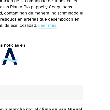
oración de la comunidad de Tepojaco, en
esas Planta Bio pappel y Coagulados
dad, contaminan de manera indiscriminada el
 residuos en arterias que desembocan en
l, de esa localidad.
Leer más
s noticias en
an a marcha por el clima en San Miguel