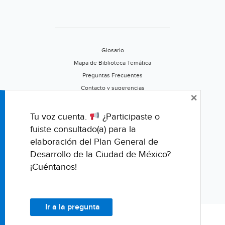
Glosario
Mapa de Biblioteca Temática
Preguntas Frecuentes
Contacto y sugerencias
×
Aviso de privacidad
Califica este portal
Tu voz cuenta.
¿Participaste o
fuiste consultado(a) para la
elaboración del Plan General de
Desarrollo de la Ciudad de México?
¡Cuéntanos!
Ir a la pregunta
© Fondo para la Comunicación y la Educación Ambiental, A.C.