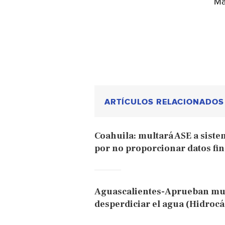
Má
ARTÍCULOS RELACIONADOS
Coahuila: multará ASE a siste
por no proporcionar datos fi
Aguascalientes-Aprueban mul
desperdiciar el agua (Hidrocál