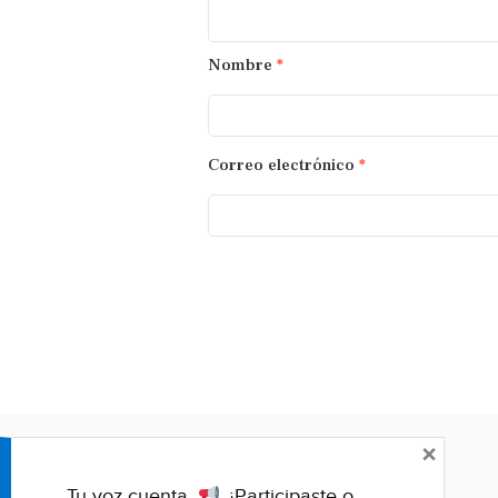
Nombre
*
Correo electrónico
*
×
Tu voz cuenta.
¿Participaste o