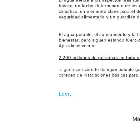
El agua afecta a los aspectos más fun
básico, un factor determinante de los
climático, un elemento clave para el 
seguridad alimentaria y un guardián de 
El agua potable, el saneamiento y la 
bienestar
, pero siguen estando fuera 
Aproximadamente
2.200 millones de personas en todo 
siguen careciendo de agua potable ge
carecen de instalaciones básicas para 
Leer
.
Más