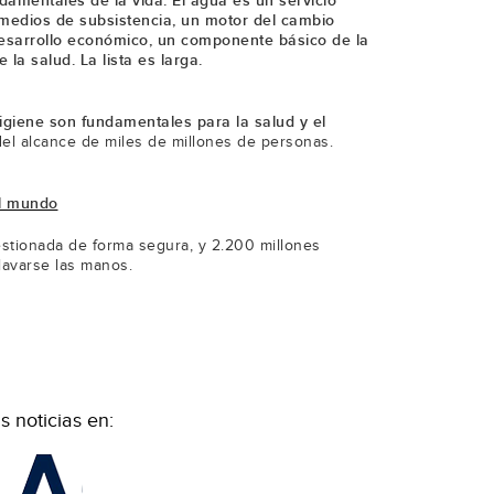
damentales de la vida. El agua es un servicio
 medios de subsistencia, un motor del cambio
desarrollo económico, un componente básico de la
la salud. La lista es larga.
higiene son fundamentales para la salud y el
del alcance de miles de millones de personas.
el mundo
stionada de forma segura, y 2.200 millones
lavarse las manos.
 noticias en: