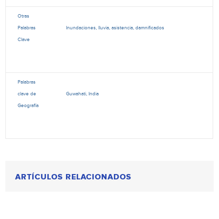
Otras
Palabras
Inundaciones, lluvia, asistencia, damnificados
Clave
Palabras
clave de
Guwahati, India
Geografía
ARTÍCULOS RELACIONADOS