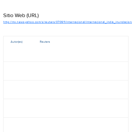
Sitio Web (URL)
http://mx.news.yahoo.com/s/reuters/070911/internacional/internacional_india_inundacio
Autor(es)
Reuters