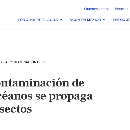
Quiénes somos
Noticias
TODO SOBRE EL AGUA
AGUA EN MÉXICO
ENFOQUE
LONDRES: LA CONTAMINACIÓN DE PLÁSTICOS EN OCÉANOS SE PROPAGA AL AIRE VÍA… INSECTOS (EXPANSIÓN)
ontaminación de
océanos se propaga
nsectos