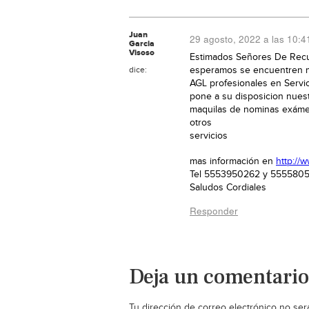
Juan
29 agosto, 2022 a las 10:
Garcia
Visoso
Estimados Señores De Re
dice:
esperamos se encuentren 
AGL profesionales en Servic
pone a su disposicion nues
maquilas de nominas exámen
otros
servicios
mas información en
http://
Tel 5553950262 y 555580
Saludos Cordiales
Responder
Deja un comentario
Tu dirección de correo electrónico no ser