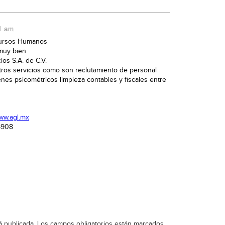
41 am
cursos Humanos
muy bien
ios S.A. de C.V.
tros servicios como son reclutamiento de personal
es psicométricos limpieza contables y fiscales entre
www.agl.mx
5908
á publicada.
Los campos obligatorios están marcados