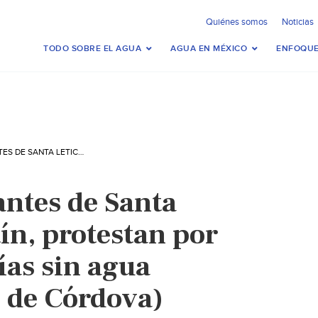
Quiénes somos
Noticias
TODO SOBRE EL AGUA
AGUA EN MÉXICO
ENFOQUE
MÉXICO-HABITANTES DE SANTA LETICIA EN FORTÍN, PROTESTAN POR MÁS DE OCHO DÍAS SIN AGUA POTABLE (EL SOL DE CÓRDOVA)
ntes de Santa
tín, protestan por
ías sin agua
l de Córdova)