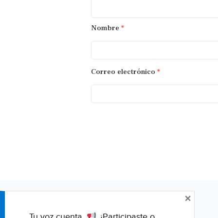
Nombre
*
Correo electrónico
*
×
Tu voz cuenta.
¿Participaste o