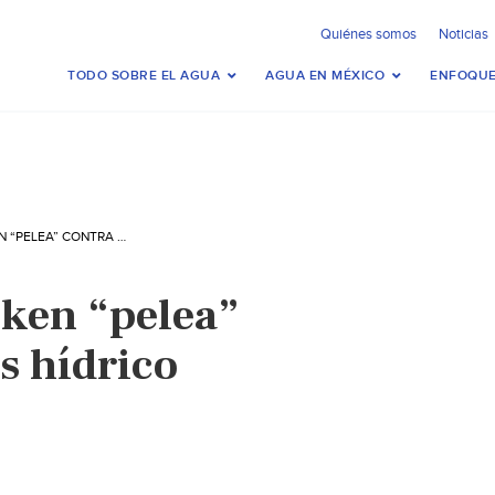
Quiénes somos
Noticias
TODO SOBRE EL AGUA
AGUA EN MÉXICO
ENFOQUE
MÉXICO- HEINEKEN “PELEA” CONTRA EL ESTRÉS HÍDRICO (ENERGY21)
ken “pelea”
és hídrico