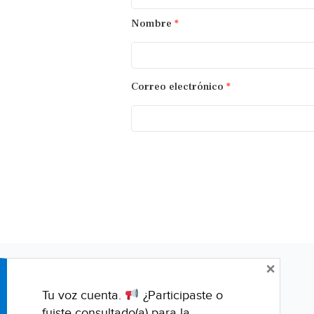
Nombre
*
Correo electrónico
*
×
Tu voz cuenta.
¿Participaste o
fuiste consultado(a) para la