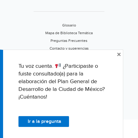
Glosario
Mapa de Biblioteca Temática
Preguntas Frecuentes
Contacto y sugerencias
×
Aviso de privacidad
Califica este portal
Tu voz cuenta.
¿Participaste o
fuiste consultado(a) para la
elaboración del Plan General de
Desarrollo de la Ciudad de México?
¡Cuéntanos!
Ir a la pregunta
© Fondo para la Comunicación y la Educación Ambiental, A.C.